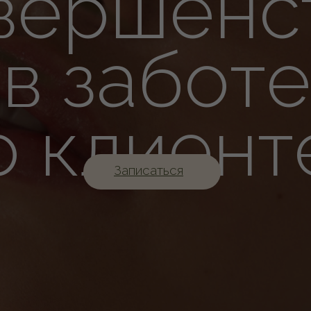
вершенс
в заботе
о клиент
Записаться