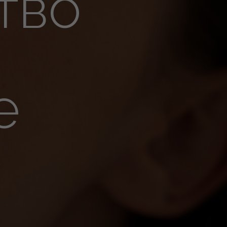
тво
е